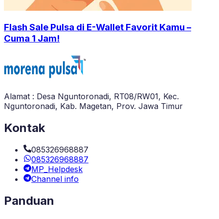
Flash Sale Pulsa di E-Wallet Favorit Kamu –
Cuma 1 Jam!
Alamat : Desa Nguntoronadi, RT08/RW01, Kec.
Nguntoronadi, Kab. Magetan, Prov. Jawa Timur
Kontak
085326968887
085326968887
MP_Helpdesk
Channel info
Panduan