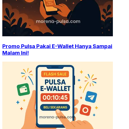
Promo Pulsa Pakai E-Wallet Hanya Sampai
Malam Ini!