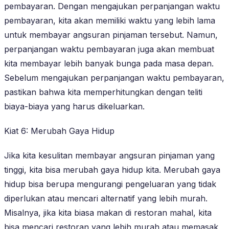
pembayaran. Dengan mengajukan perpanjangan waktu
pembayaran, kita akan memiliki waktu yang lebih lama
untuk membayar angsuran pinjaman tersebut. Namun,
perpanjangan waktu pembayaran juga akan membuat
kita membayar lebih banyak bunga pada masa depan.
Sebelum mengajukan perpanjangan waktu pembayaran,
pastikan bahwa kita memperhitungkan dengan teliti
biaya-biaya yang harus dikeluarkan.
Kiat 6: Merubah Gaya Hidup
Jika kita kesulitan membayar angsuran pinjaman yang
tinggi, kita bisa merubah gaya hidup kita. Merubah gaya
hidup bisa berupa mengurangi pengeluaran yang tidak
diperlukan atau mencari alternatif yang lebih murah.
Misalnya, jika kita biasa makan di restoran mahal, kita
bisa mencari restoran yang lebih murah atau memasak