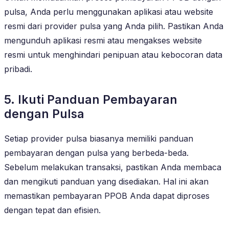
pulsa, Anda perlu menggunakan aplikasi atau website
resmi dari provider pulsa yang Anda pilih. Pastikan Anda
mengunduh aplikasi resmi atau mengakses website
resmi untuk menghindari penipuan atau kebocoran data
pribadi.
5. Ikuti Panduan Pembayaran
dengan Pulsa
Setiap provider pulsa biasanya memiliki panduan
pembayaran dengan pulsa yang berbeda-beda.
Sebelum melakukan transaksi, pastikan Anda membaca
dan mengikuti panduan yang disediakan. Hal ini akan
memastikan pembayaran PPOB Anda dapat diproses
dengan tepat dan efisien.