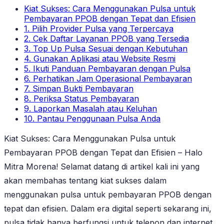
Kiat Sukses: Cara Menggunakan Pulsa untuk
Pembayaran PPOB dengan Tepat dan Efisien
1. Pilih Provider Pulsa yang Terpercaya
2. Cek Daftar Layanan PPOB yang Tersedia
3. Top Up Pulsa Sesuai dengan Kebutuhan
4. Gunakan Aplikasi atau Website Resmi
5. Ikuti Panduan Pembayaran dengan Pulsa
6. Perhatikan Jam Operasional Pembayaran
7. Simpan Bukti Pembayaran
8. Periksa Status Pembayaran
9. Laporkan Masalah atau Keluhan
10. Pantau Penggunaan Pulsa Anda
Kiat Sukses: Cara Menggunakan Pulsa untuk
Pembayaran PPOB dengan Tepat dan Efisien – Halo
Mitra Morena! Selamat datang di artikel kali ini yang
akan membahas tentang kiat sukses dalam
menggunakan pulsa untuk pembayaran PPOB dengan
tepat dan efisien. Dalam era digital seperti sekarang ini,
pulsa tidak hanya berfungsi untuk telepon dan internet,