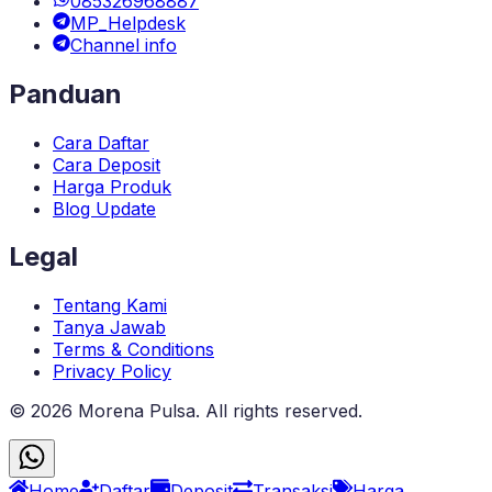
085326968887
MP_Helpdesk
Channel info
Panduan
Cara Daftar
Cara Deposit
Harga Produk
Blog Update
Legal
Tentang Kami
Tanya Jawab
Terms & Conditions
Privacy Policy
©
2026
Morena Pulsa
. All rights reserved.
Home
Daftar
Deposit
Transaksi
Harga