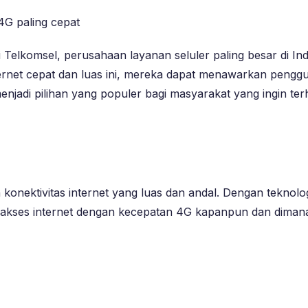
 4G paling cepat
Telkomsel, perusahaan layanan seluler paling besar di In
nternet cepat dan luas ini, mereka dapat menawarkan penggu
jadi pilihan yang populer bagi masyarakat yang ingin ter
ektivitas internet yang luas dan andal. Dengan teknologi
gakses internet dengan kecepatan 4G kapanpun dan diman