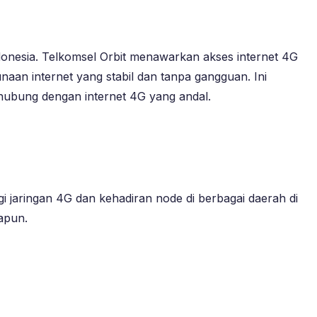
donesia. Telkomsel Orbit menawarkan akses internet 4G
naan internet yang stabil dan tanpa gangguan. Ini
hubung dengan internet 4G yang andal.
 jaringan 4G dan kehadiran node di berbagai daerah di
apun.