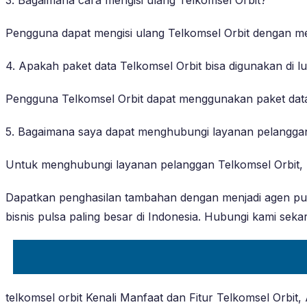
Pengguna dapat mengisi ulang Telkomsel Orbit dengan me
4. Apakah paket data Telkomsel Orbit bisa digunakan di lu
Pengguna Telkomsel Orbit dapat menggunakan paket data 
5. Bagaimana saya dapat menghubungi layanan pelanggan
Untuk menghubungi layanan pelanggan Telkomsel Orbit, 
Dapatkan penghasilan tambahan dengan menjadi agen pulsa
bisnis pulsa paling besar di Indonesia. Hubungi kami seka
telkomsel orbit Kenali Manfaat dan Fitur Telkomsel Orbit,