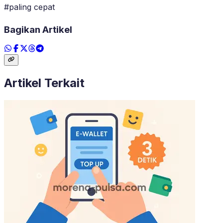
#paling cepat
Bagikan Artikel
Artikel Terkait