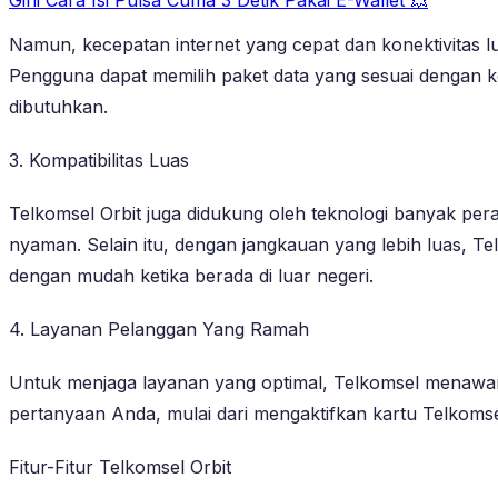
Namun, kecepatan internet yang cepat dan konektivitas lu
Pengguna dapat memilih paket data yang sesuai dengan ke
dibutuhkan.
3. Kompatibilitas Luas
Telkomsel Orbit juga didukung oleh teknologi banyak per
nyaman. Selain itu, dengan jangkauan yang lebih luas, 
dengan mudah ketika berada di luar negeri.
4. Layanan Pelanggan Yang Ramah
Untuk menjaga layanan yang optimal, Telkomsel menawar
pertanyaan Anda, mulai dari mengaktifkan kartu Telkomsel
Fitur-Fitur Telkomsel Orbit