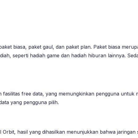
aket biasa, paket gaul, dan paket plan. Paket biasa meru
diah, seperti hadiah game dan hadiah hiburan lainnya. S
fasilitas free data, yang memungkinkan pengguna untuk m
data yang pengguna pilih.
Orbit, hasil yang dihasilkan menunjukkan bahwa jaringan s