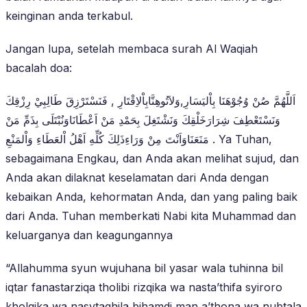
keinginan anda terkabul.
Jangan lupa, setelah membaca surah Al Waqiah
bacalah doa:
اَللَّهُمَّ صُنْ وُجُوْهَنَا بِاْليَسَارِ,وَلاَتُوهِنَّابِاْلاِقْتَارِ , فَنَسْتَرْزِقَ طَالِبِيْ رِزْقِكَ
وَنَسْتَعْطِفَ شِرَارَخَلْقِكَ وَنَشْتَغِلَ بِحَمْدِ مَنْ اَعْطَانَاوَنُبْتَلَى بِذَمِّ مَنْ
مَنَعَنَاوَاَنْتَ مِنْ وَرَاءِذَلِكَ كُلِّهِ اَهْلُ اْلعَطَاءِ وَاْلمَنْعِ . Ya Tuhan,
sebagaimana Engkau, dan Anda akan melihat sujud, dan
Anda akan dilaknat keselamatan dari Anda dengan
kebaikan Anda, kehormatan Anda, dan yang paling baik
dari Anda. Tuhan memberkati Nabi kita Muhammad dan
keluarganya dan keagungannya
“Allahumma syun wujuhana bil yasar wala tuhinna bil
iqtar fanastarziqa tholibi rizqika wa nasta’thifa syiroro
kholqika wa nasytaghila bihamdi man a’thona wa nubtala