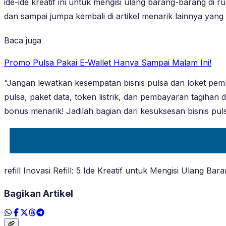
ide-ide kreatif ini untuk mengisi ulang barang-barang di
dan sampai jumpa kembali di artikel menarik lainnya yang
Baca juga
Promo Pulsa Pakai E-Wallet Hanya Sampai Malam Ini!
“Jangan lewatkan kesempatan bisnis pulsa dan loket p
pulsa, paket data, token listrik, dan pembayaran tagiha
bonus menarik! Jadilah bagian dari kesuksesan bisnis
refill Inovasi Refill: 5 Ide Kreatif untuk Mengisi Ulang B
Bagikan Artikel