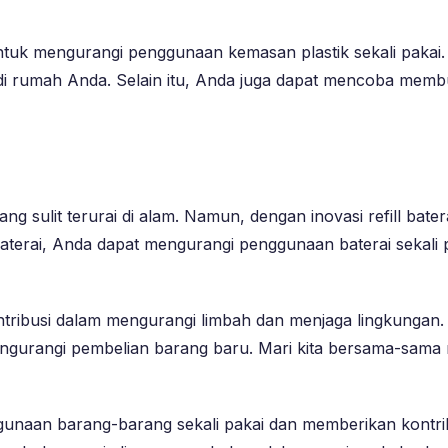
untuk mengurangi penggunaan kemasan plastik sekali pakai.
 di rumah Anda. Selain itu, Anda juga dapat mencoba mem
g sulit terurai di alam. Namun, dengan inovasi refill bater
baterai, Anda dapat mengurangi penggunaan baterai sekali 
ntribusi dalam mengurangi limbah dan menjaga lingkungan. 
urangi pembelian barang baru. Mari kita bersama-sama m
ggunaan barang-barang sekali pakai dan memberikan kontrib