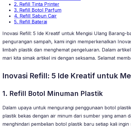
2. Refill Tinta Printer
3. Refill Botol Parfum
4. Refill Sabun Cair
5. Refill Baterai
Inovasi Refill: 5 Ide Kreatif untuk Mengisi Ulang Barang-
pengurangan sampah, kami ingin memperkenalkan Inovasi 
limbah plastik dan menghemat pengeluaran. Dalam artikel 
mari kita simak artikel ini dengan seksama. Selamat memb
Inovasi Refill: 5 Ide Kreatif untuk
1. Refill Botol Minuman Plastik
Dalam upaya untuk mengurangi penggunaan botol plastik sek
plastik bekas dengan air minum dari sumber yang aman dan 
menghindari pembelian botol plastik baru setiap kali ingi