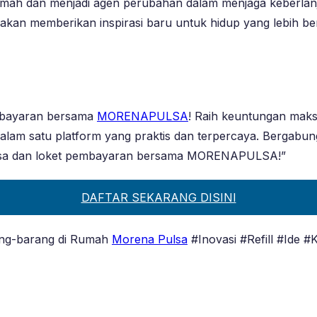
 rumah dan menjadi agen perubahan dalam menjaga keberlanju
 akan memberikan inspirasi baru untuk hidup yang lebih be
embayaran bersama
MORENAPULSA
! Raih keuntungan mak
n dalam satu platform yang praktis dan terpercaya. Bergab
 pulsa dan loket pembayaran bersama MORENAPULSA!”
DAFTAR SEKARANG DISINI
arang-barang di Rumah
Morena Pulsa
#Inovasi #Refill #Ide 