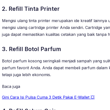
2. Refill Tinta Printer
Mengisi ulang tinta printer merupakan ide kreatif lainny
mengisi ulang cartridge printer Anda sendiri. Cartridge y
juga dapat memastikan kualitas cetakan yang baik tanpa 
3. Refill Botol Parfum
Botol parfum kosong seringkali menjadi sampah yang sulit
parfum favorit Anda. Anda dapat membeli parfum dalam kem
tetapi juga lebih ekonomis.
Baca juga
Gini Cara Isi Pulsa Cuma 3 Detik Pakai E-Wallet 💥