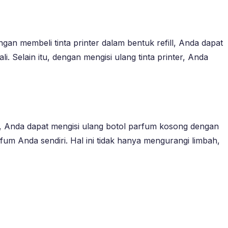
an membeli tinta printer dalam bentuk refill, Anda dapat
. Selain itu, dengan mengisi ulang tinta printer, Anda
um, Anda dapat mengisi ulang botol parfum kosong dengan
um Anda sendiri. Hal ini tidak hanya mengurangi limbah,