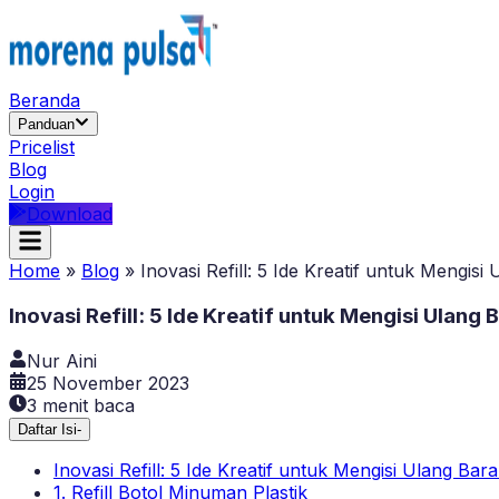
Beranda
Panduan
Pricelist
Blog
Login
Download
Home
»
Blog
»
Inovasi Refill: 5 Ide Kreatif untuk Mengi
Inovasi Refill: 5 Ide Kreatif untuk Mengisi Ulan
Nur Aini
25 November 2023
3
menit baca
Daftar Isi
-
Inovasi Refill: 5 Ide Kreatif untuk Mengisi Ulang B
1. Refill Botol Minuman Plastik