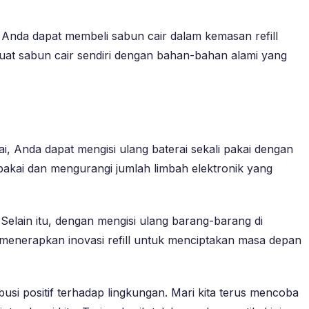
 Anda dapat membeli sabun cair dalam kemasan refill
buat sabun cair sendiri dengan bahan-bahan alami yang
ai, Anda dapat mengisi ulang baterai sekali pakai dengan
pakai dan mengurangi jumlah limbah elektronik yang
Selain itu, dengan mengisi ulang barang-barang di
enerapkan inovasi refill untuk menciptakan masa depan
usi positif terhadap lingkungan. Mari kita terus mencoba