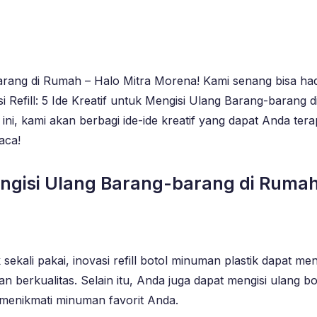
barang di Rumah – Halo Mitra Morena! Kami senang bisa hadir 
Refill: 5 Ide Kreatif untuk Mengisi Ulang Barang-barang 
ini, kami akan berbagi ide-ide kreatif yang dapat Anda ter
aca!
 Mengisi Ulang Barang-barang di Ruma
ali pakai, inovasi refill botol minuman plastik dapat menj
berkualitas. Selain itu, Anda juga dapat mengisi ulang bot
n menikmati minuman favorit Anda.