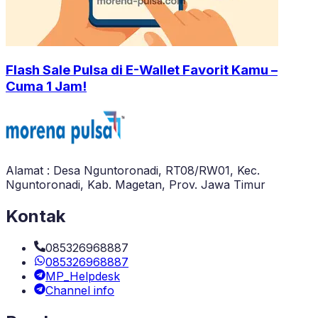
Flash Sale Pulsa di E-Wallet Favorit Kamu –
Cuma 1 Jam!
Alamat : Desa Nguntoronadi, RT08/RW01, Kec.
Nguntoronadi, Kab. Magetan, Prov. Jawa Timur
Kontak
085326968887
085326968887
MP_Helpdesk
Channel info