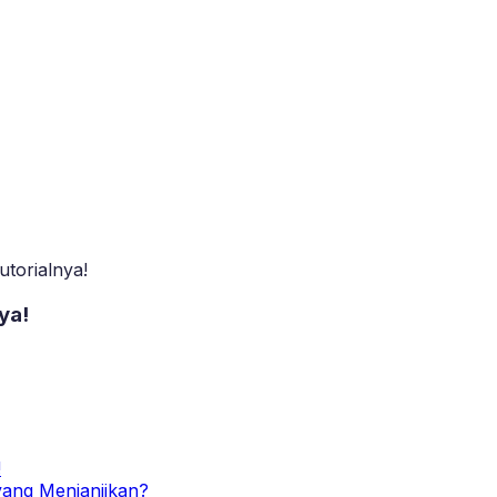
utorialnya!
ya!
!
yang Menjanjikan?