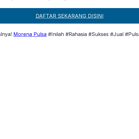
DAFTAR SEKARANG DISINI
alnya!
Morena Pulsa
#Inilah #Rahasia #Sukses #Jual #Puls