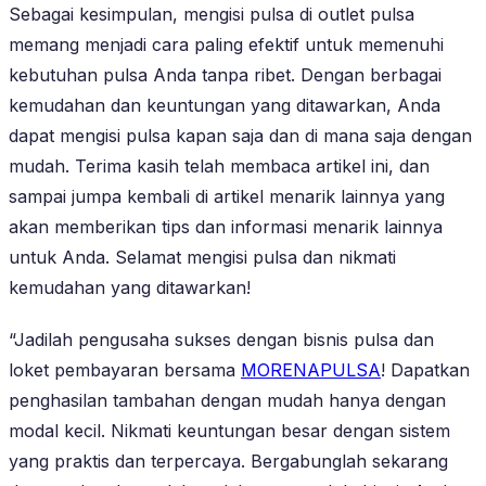
Sebagai kesimpulan, mengisi pulsa di outlet pulsa
memang menjadi cara paling efektif untuk memenuhi
kebutuhan pulsa Anda tanpa ribet. Dengan berbagai
kemudahan dan keuntungan yang ditawarkan, Anda
dapat mengisi pulsa kapan saja dan di mana saja dengan
mudah. Terima kasih telah membaca artikel ini, dan
sampai jumpa kembali di artikel menarik lainnya yang
akan memberikan tips dan informasi menarik lainnya
untuk Anda. Selamat mengisi pulsa dan nikmati
kemudahan yang ditawarkan!
“Jadilah pengusaha sukses dengan bisnis pulsa dan
loket pembayaran bersama
MORENAPULSA
! Dapatkan
penghasilan tambahan dengan mudah hanya dengan
modal kecil. Nikmati keuntungan besar dengan sistem
yang praktis dan terpercaya. Bergabunglah sekarang