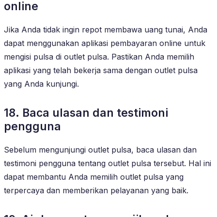
online
Jika Anda tidak ingin repot membawa uang tunai, Anda
dapat menggunakan aplikasi pembayaran online untuk
mengisi pulsa di outlet pulsa. Pastikan Anda memilih
aplikasi yang telah bekerja sama dengan outlet pulsa
yang Anda kunjungi.
18. Baca ulasan dan testimoni
pengguna
Sebelum mengunjungi outlet pulsa, baca ulasan dan
testimoni pengguna tentang outlet pulsa tersebut. Hal ini
dapat membantu Anda memilih outlet pulsa yang
terpercaya dan memberikan pelayanan yang baik.