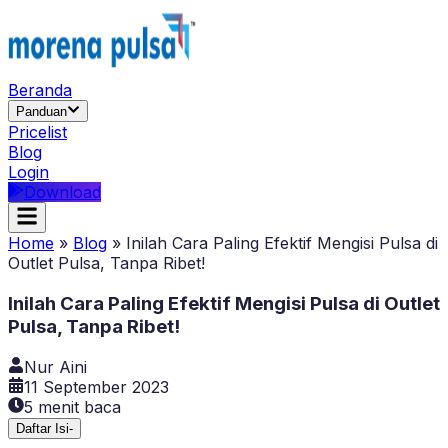
Beranda
Panduan
Pricelist
Blog
Login
Download
Home
»
Blog
»
Inilah Cara Paling Efektif Mengisi Pulsa di
Outlet Pulsa, Tanpa Ribet!
Inilah Cara Paling Efektif Mengisi Pulsa di Outlet
Pulsa, Tanpa Ribet!
Nur Aini
11 September 2023
5
menit baca
Daftar Isi
-