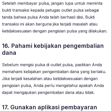
Setelah membayar pulsa, jangan lupa untuk meminta
bukti transaksi kepada petugas outlet pulsa sebagai
tanda bahwa pulsa Anda telah berhasil diisi. Bukti
transaksi ini akan berguna jika terjadi masalah atau
ketidaksesuaian dengan pengisian pulsa yang dilakukan.
16. Pahami kebijakan pengembalian
dana
Sebelum mengisi pulsa di outlet pulsa, pastikan Anda
memahami kebijakan pengembalian dana yang berlaku.
Jika terjadi kesalahan atau ketidaksesuaian dengan
pengisian pulsa, Anda perlu mengetahui apakah Anda
dapat mengajukan pengembalian dana atau tidak.
17. Gunakan aplikasi pembayaran