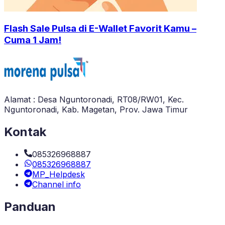
Flash Sale Pulsa di E-Wallet Favorit Kamu –
Cuma 1 Jam!
Alamat : Desa Nguntoronadi, RT08/RW01, Kec.
Nguntoronadi, Kab. Magetan, Prov. Jawa Timur
Kontak
085326968887
085326968887
MP_Helpdesk
Channel info
Panduan