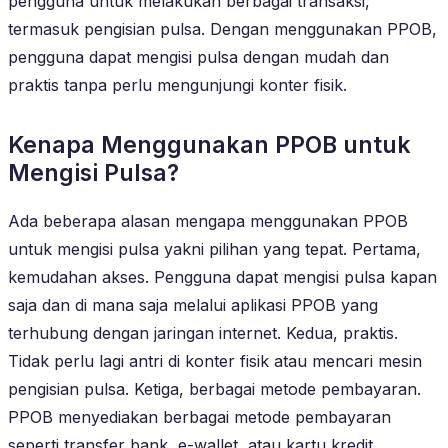
pengguna untuk melakukan berbagai transaksi,
termasuk pengisian pulsa. Dengan menggunakan PPOB,
pengguna dapat mengisi pulsa dengan mudah dan
praktis tanpa perlu mengunjungi konter fisik.
Kenapa Menggunakan PPOB untuk
Mengisi Pulsa?
Ada beberapa alasan mengapa menggunakan PPOB
untuk mengisi pulsa yakni pilihan yang tepat. Pertama,
kemudahan akses. Pengguna dapat mengisi pulsa kapan
saja dan di mana saja melalui aplikasi PPOB yang
terhubung dengan jaringan internet. Kedua, praktis.
Tidak perlu lagi antri di konter fisik atau mencari mesin
pengisian pulsa. Ketiga, berbagai metode pembayaran.
PPOB menyediakan berbagai metode pembayaran
seperti transfer bank, e-wallet, atau kartu kredit