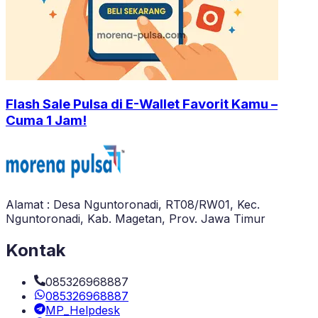
Flash Sale Pulsa di E-Wallet Favorit Kamu –
Cuma 1 Jam!
Alamat : Desa Nguntoronadi, RT08/RW01, Kec.
Nguntoronadi, Kab. Magetan, Prov. Jawa Timur
Kontak
085326968887
085326968887
MP_Helpdesk