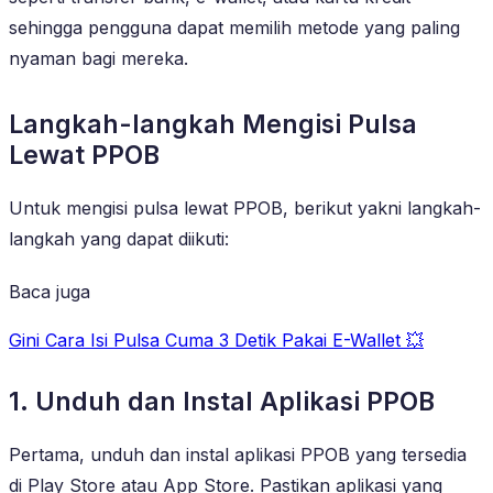
sehingga pengguna dapat memilih metode yang paling
nyaman bagi mereka.
Langkah-langkah Mengisi Pulsa
Lewat PPOB
Untuk mengisi pulsa lewat PPOB, berikut yakni langkah-
langkah yang dapat diikuti:
Baca juga
Gini Cara Isi Pulsa Cuma 3 Detik Pakai E-Wallet 💥
1. Unduh dan Instal Aplikasi PPOB
Pertama, unduh dan instal aplikasi PPOB yang tersedia
di Play Store atau App Store. Pastikan aplikasi yang