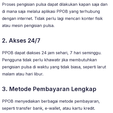
Proses pengisian pulsa dapat dilakukan kapan saja dan
di mana saja melalui aplikasi PPOB yang terhubung
dengan internet. Tidak perlu lagi mencari konter fisik
atau mesin pengisian pulsa.
2. Akses 24/7
PPOB dapat diakses 24 jam sehari, 7 hari seminggu.
Pengguna tidak perlu khawatir jika membutuhkan
pengisian pulsa di waktu yang tidak biasa, seperti larut
malam atau hari libur.
3. Metode Pembayaran Lengkap
PPOB menyediakan berbagai metode pembayaran,
seperti transfer bank, e-wallet, atau kartu kredit.