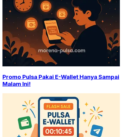
Promo Pulsa Pakai E-Wallet Hanya Sampai
Malam Ini!