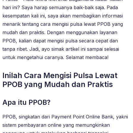
hari ini? Saya harap semuanya baik-baik saja. Pada
kesempatan kali ini, saya akan membagikan informasi
menarik tentang cara mengisi pulsa lewat PPOB yang
mudah dan praktis. Dengan menggunakan layanan
PPOB, kalian dapat mengisi pulsa secara cepat dan
tanpa ribet. Jadi, ayo simak artikel ini sampai selesai
untuk mengetahui caranya. Selamat membaca!
Inilah Cara Mengisi Pulsa Lewat
PPOB yang Mudah dan Praktis
Apa itu PPOB?
PPOB, singkatan dari Payment Point Online Bank, yakni
sistem pembayaran online yang memungkinkan