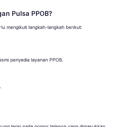
gan Pulsa PPOB?
u mengikuti langkah-langkah berikut:
 resmi penyedia layanan PPOB.
.
sung terisi pada nomor telepon yang dimasukkan.