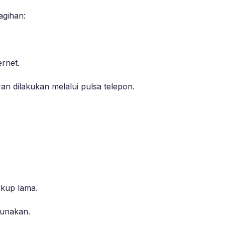
agihan:
rnet.
n dilakukan melalui pulsa telepon.
ukup lama.
gunakan.