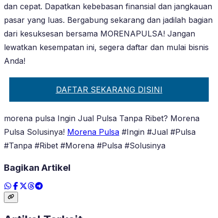
dan cepat. Dapatkan kebebasan finansial dan jangkauan
pasar yang luas. Bergabung sekarang dan jadilah bagian
dari kesuksesan bersama MORENAPULSA! Jangan
lewatkan kesempatan ini, segera daftar dan mulai bisnis
Anda!
DAFTAR SEKARANG DISINI
morena pulsa Ingin Jual Pulsa Tanpa Ribet? Morena
Pulsa Solusinya!
Morena Pulsa
#Ingin #Jual #Pulsa
#Tanpa #Ribet #Morena #Pulsa #Solusinya
Bagikan Artikel