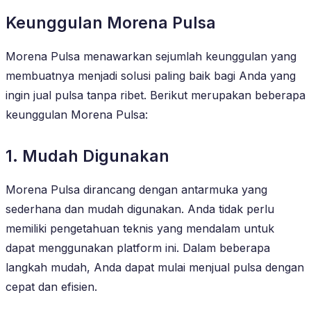
Keunggulan Morena Pulsa
Morena Pulsa menawarkan sejumlah keunggulan yang
membuatnya menjadi solusi paling baik bagi Anda yang
ingin jual pulsa tanpa ribet. Berikut merupakan beberapa
keunggulan Morena Pulsa:
1. Mudah Digunakan
Morena Pulsa dirancang dengan antarmuka yang
sederhana dan mudah digunakan. Anda tidak perlu
memiliki pengetahuan teknis yang mendalam untuk
dapat menggunakan platform ini. Dalam beberapa
langkah mudah, Anda dapat mulai menjual pulsa dengan
cepat dan efisien.