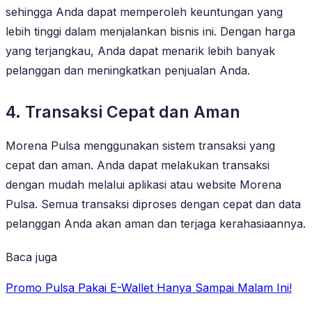
sehingga Anda dapat memperoleh keuntungan yang
lebih tinggi dalam menjalankan bisnis ini. Dengan harga
yang terjangkau, Anda dapat menarik lebih banyak
pelanggan dan meningkatkan penjualan Anda.
4. Transaksi Cepat dan Aman
Morena Pulsa menggunakan sistem transaksi yang
cepat dan aman. Anda dapat melakukan transaksi
dengan mudah melalui aplikasi atau website Morena
Pulsa. Semua transaksi diproses dengan cepat dan data
pelanggan Anda akan aman dan terjaga kerahasiaannya.
Baca juga
Promo Pulsa Pakai E-Wallet Hanya Sampai Malam Ini!