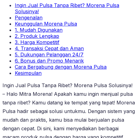
Ingin Jual Pulsa Tanpa Ribet? Morena Pulsa
Solusinya!
Pengenalan
Keunggulan Morena Pulsa
1. Mudah Digunakan
2. Produk Lengkap
3. Harga Kompetitif
4. Transaksi Cepat dan Aman
5. Dukungan Pelanggan 24/7
6. Bonus dan Promo Menarik
Cara Bergabung dengan Morena Pulsa
Kesimpulan
Ingin Jual Pulsa Tanpa Ribet? Morena Pulsa Solusinya!
– Halo Mitra Morena! Apakah kamu ingin menjual pulsa
tanpa ribet? Kamu datang ke tempat yang tepat! Morena
Pulsa hadir sebagai solusi untukmu. Dengan sistem yang
mudah dan praktis, kamu bisa mulai berjualan pulsa
dengan cepat. Di sini, kami menyediakan berbagai
macam produk pulsa dengan harga yang kompetitif.