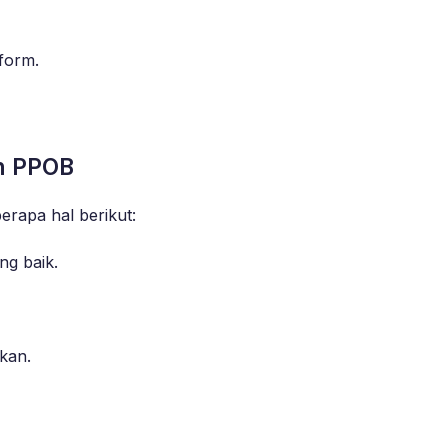
form.
n PPOB
rapa hal berikut:
ng baik.
kan.