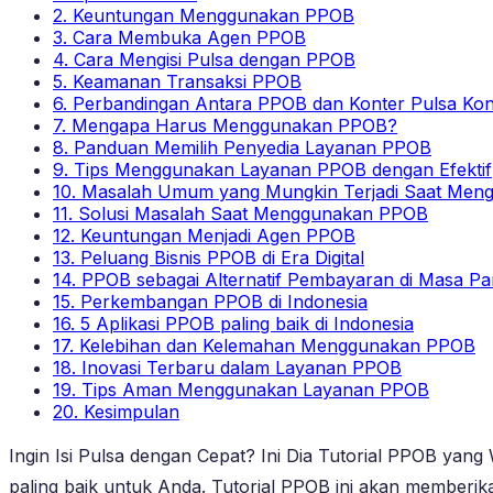
2. Keuntungan Menggunakan PPOB
3. Cara Membuka Agen PPOB
4. Cara Mengisi Pulsa dengan PPOB
5. Keamanan Transaksi PPOB
6. Perbandingan Antara PPOB dan Konter Pulsa Kon
7. Mengapa Harus Menggunakan PPOB?
8. Panduan Memilih Penyedia Layanan PPOB
9. Tips Menggunakan Layanan PPOB dengan Efektif
10. Masalah Umum yang Mungkin Terjadi Saat Me
11. Solusi Masalah Saat Menggunakan PPOB
12. Keuntungan Menjadi Agen PPOB
13. Peluang Bisnis PPOB di Era Digital
14. PPOB sebagai Alternatif Pembayaran di Masa P
15. Perkembangan PPOB di Indonesia
16. 5 Aplikasi PPOB paling baik di Indonesia
17. Kelebihan dan Kelemahan Menggunakan PPOB
18. Inovasi Terbaru dalam Layanan PPOB
19. Tips Aman Menggunakan Layanan PPOB
20. Kesimpulan
Ingin Isi Pulsa dengan Cepat? Ini Dia Tutorial PPOB yang
paling baik untuk Anda. Tutorial PPOB ini akan memberi