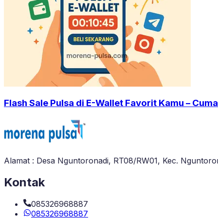
Flash Sale Pulsa di E-Wallet Favorit Kamu – Cuma
Alamat : Desa Nguntoronadi, RT08/RW01, Kec. Nguntoron
Kontak
085326968887
085326968887