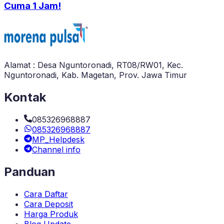
Cuma 1 Jam!
Alamat : Desa Nguntoronadi, RT08/RW01, Kec.
Nguntoronadi, Kab. Magetan, Prov. Jawa Timur
Kontak
085326968887
085326968887
MP_Helpdesk
Channel info
Panduan
Cara Daftar
Cara Deposit
Harga Produk
Blog Update