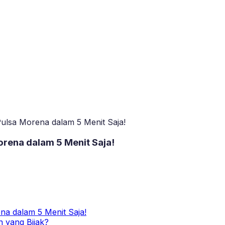
Pulsa Morena dalam 5 Menit Saja!
orena dalam 5 Menit Saja!
na dalam 5 Menit Saja!
 yang Bijak?