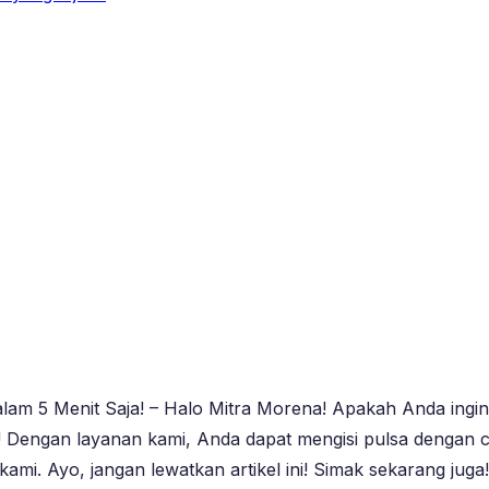
alam 5 Menit Saja! – Halo Mitra Morena! Apakah Anda ing
! Dengan layanan kami, Anda dapat mengisi pulsa dengan cep
mi. Ayo, jangan lewatkan artikel ini! Simak sekarang juga!