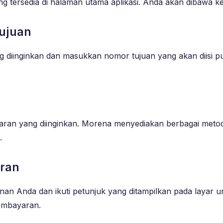
ng tersedia di halaman utama aplikasi. Anda akan dibawa k
Tujuan
ng diinginkan dan masukkan nomor tujuan yang akan diisi 
ran yang diinginkan. Morena menyediakan berbagai metod
.
aran
an Anda dan ikuti petunjuk yang ditampilkan pada layar 
embayaran.