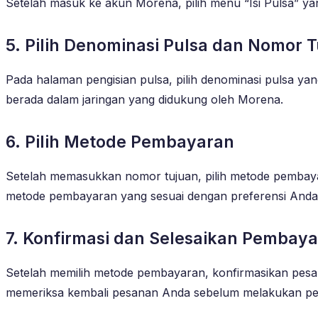
Setelah masuk ke akun Morena, pilih menu “Isi Pulsa” ya
5. Pilih Denominasi Pulsa dan Nomor 
Pada halaman pengisian pulsa, pilih denominasi pulsa ya
berada dalam jaringan yang didukung oleh Morena.
6. Pilih Metode Pembayaran
Setelah memasukkan nomor tujuan, pilih metode pembaya
metode pembayaran yang sesuai dengan preferensi Anda
7. Konfirmasi dan Selesaikan Pembay
Setelah memilih metode pembayaran, konfirmasikan pesan
memeriksa kembali pesanan Anda sebelum melakukan p