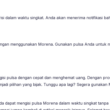
si dalam waktu singkat. Anda akan menerima notifikasi bah
 dengan menggunakan Morena. Gunakan pulsa Anda untuk m
gisi pulsa dengan cepat dan menghemat uang. Dengan prose
njadi pilihan yang bijak. Tunggu apa lagi? Segera gunaka
nda dapat mengisi pulsa Morena dalam waktu singkat tanp
sampai jumpa kembali di artikel menarik lainnya. Selamat b