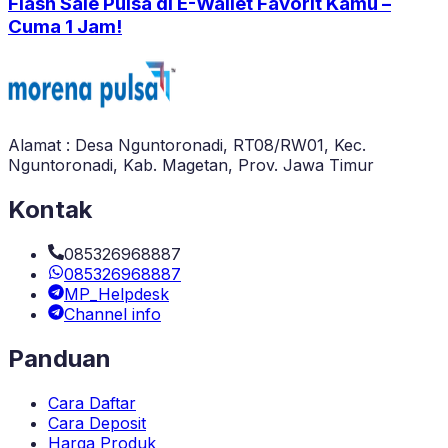
Flash Sale Pulsa di E-Wallet Favorit Kamu –
Cuma 1 Jam!
Alamat : Desa Nguntoronadi, RT08/RW01, Kec.
Nguntoronadi, Kab. Magetan, Prov. Jawa Timur
Kontak
085326968887
085326968887
MP_Helpdesk
Channel info
Panduan
Cara Daftar
Cara Deposit
Harga Produk