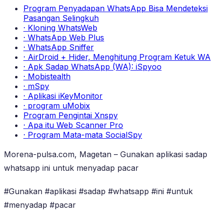
Program Penyadapan WhatsApp Bisa Mendeteksi
Pasangan Selingkuh
· Kloning WhatsWeb
· WhatsApp Web Plus
· WhatsApp Sniffer
· AirDroid + Hider, Menghitung Program Ketuk WA
· Apk Sadap WhatsApp (WA): iSpyoo
· Mobistealth
· mSpy
· Aplikasi iKeyMonitor
· program uMobix
Program Pengintai Xnspy
· Apa itu Web Scanner Pro
· Program Mata-mata SocialSpy
Morena-pulsa.com, Magetan – Gunakan aplikasi sadap
whatsapp ini untuk menyadap pacar
#Gunakan #aplikasi #sadap #whatsapp #ini #untuk
#menyadap #pacar