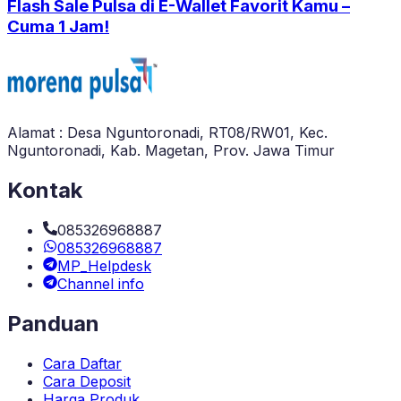
Flash Sale Pulsa di E-Wallet Favorit Kamu –
Cuma 1 Jam!
Alamat : Desa Nguntoronadi, RT08/RW01, Kec.
Nguntoronadi, Kab. Magetan, Prov. Jawa Timur
Kontak
085326968887
085326968887
MP_Helpdesk
Channel info
Panduan
Cara Daftar
Cara Deposit
Harga Produk