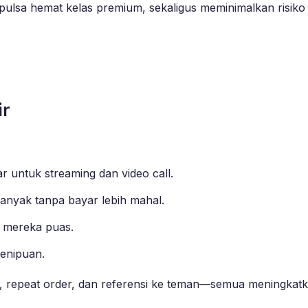
 pulsa hemat kelas premium, sekaligus meminimalkan risiko
ir
r untuk streaming dan video call.
banyak tanpa bayar lebih mahal.
in mereka puas.
penipuan.
f, repeat order, dan referensi ke teman—semua meningka