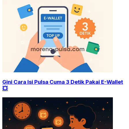
Gini Cara Isi Pulsa Cuma 3 Detik Pakai E-Wallet
💥