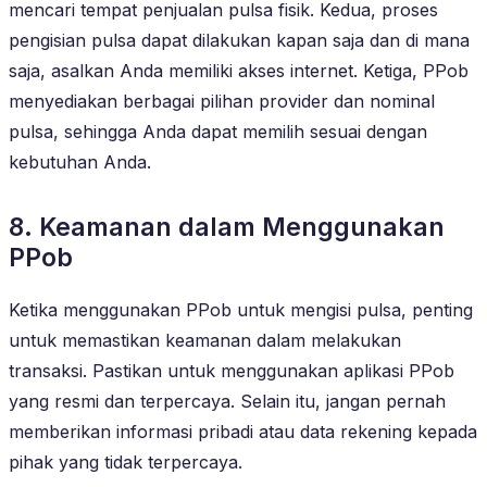
mencari tempat penjualan pulsa fisik. Kedua, proses
pengisian pulsa dapat dilakukan kapan saja dan di mana
saja, asalkan Anda memiliki akses internet. Ketiga, PPob
menyediakan berbagai pilihan provider dan nominal
pulsa, sehingga Anda dapat memilih sesuai dengan
kebutuhan Anda.
8. Keamanan dalam Menggunakan
PPob
Ketika menggunakan PPob untuk mengisi pulsa, penting
untuk memastikan keamanan dalam melakukan
transaksi. Pastikan untuk menggunakan aplikasi PPob
yang resmi dan terpercaya. Selain itu, jangan pernah
memberikan informasi pribadi atau data rekening kepada
pihak yang tidak terpercaya.