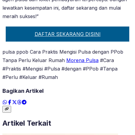
lewatkan kesempatan ini, daftar sekarang dan mulai
meraih sukses!”
DAFTAR SEKARANG DISINI
pulsa ppob Cara Praktis Mengisi Pulsa dengan PPob
Tanpa Perlu Keluar Rumah
Morena Pulsa
#Cara
#Praktis #Mengisi #Pulsa #dengan #PPob #Tanpa
#Perlu #Keluar #Rumah
Bagikan Artikel
Artikel Terkait