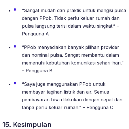
“Sangat mudah dan praktis untuk mengisi pulsa
dengan PPob. Tidak perlu keluar rumah dan
pulsa langsung terisi dalam waktu singkat.” –
Pengguna A
“PPob menyediakan banyak pilihan provider
dan nominal pulsa. Sangat membantu dalam
memenuhi kebutuhan komunikasi sehari-hari.”
– Pengguna B
“Saya juga menggunakan PPob untuk
membayar tagihan listrik dan air. Semua
pembayaran bisa dilakukan dengan cepat dan
tanpa perlu keluar rumah.” – Pengguna C
15. Kesimpulan