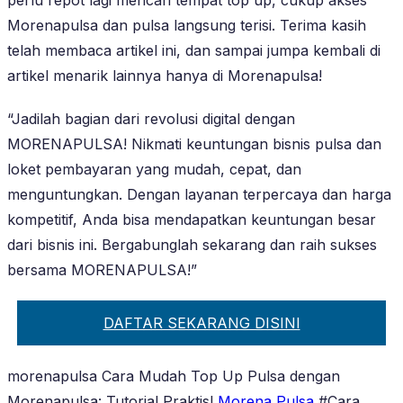
Morenapulsa dan pulsa langsung terisi. Terima kasih
telah membaca artikel ini, dan sampai jumpa kembali di
artikel menarik lainnya hanya di Morenapulsa!
“Jadilah bagian dari revolusi digital dengan
MORENAPULSA! Nikmati keuntungan bisnis pulsa dan
loket pembayaran yang mudah, cepat, dan
menguntungkan. Dengan layanan terpercaya dan harga
kompetitif, Anda bisa mendapatkan keuntungan besar
dari bisnis ini. Bergabunglah sekarang dan raih sukses
bersama MORENAPULSA!”
DAFTAR SEKARANG DISINI
morenapulsa Cara Mudah Top Up Pulsa dengan
Morenapulsa: Tutorial Praktis!
Morena Pulsa
#Cara