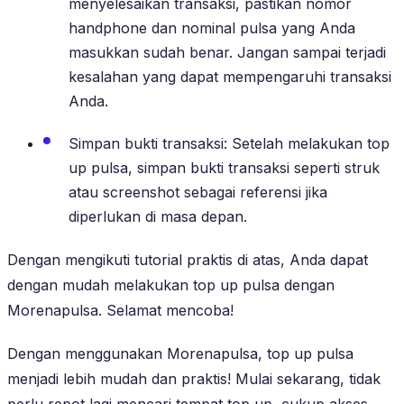
menyelesaikan transaksi, pastikan nomor
handphone dan nominal pulsa yang Anda
masukkan sudah benar. Jangan sampai terjadi
kesalahan yang dapat mempengaruhi transaksi
Anda.
Simpan bukti transaksi: Setelah melakukan top
up pulsa, simpan bukti transaksi seperti struk
atau screenshot sebagai referensi jika
diperlukan di masa depan.
Dengan mengikuti tutorial praktis di atas, Anda dapat
dengan mudah melakukan top up pulsa dengan
Morenapulsa. Selamat mencoba!
Dengan menggunakan Morenapulsa, top up pulsa
menjadi lebih mudah dan praktis! Mulai sekarang, tidak
perlu repot lagi mencari tempat top up, cukup akses