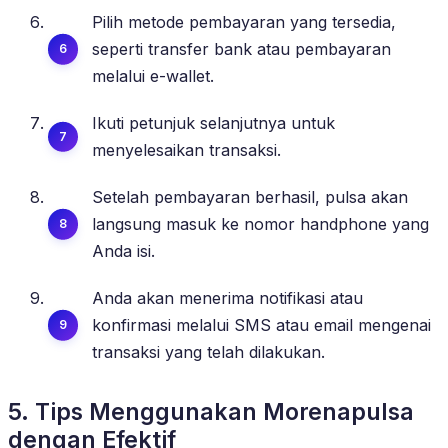
Pilih metode pembayaran yang tersedia,
seperti transfer bank atau pembayaran
melalui e-wallet.
Ikuti petunjuk selanjutnya untuk
menyelesaikan transaksi.
Setelah pembayaran berhasil, pulsa akan
langsung masuk ke nomor handphone yang
Anda isi.
Anda akan menerima notifikasi atau
konfirmasi melalui SMS atau email mengenai
transaksi yang telah dilakukan.
5. Tips Menggunakan Morenapulsa
dengan Efektif