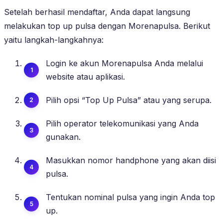
Setelah berhasil mendaftar, Anda dapat langsung
melakukan top up pulsa dengan Morenapulsa. Berikut
yaitu langkah-langkahnya:
Login ke akun Morenapulsa Anda melalui
website atau aplikasi.
Pilih opsi “Top Up Pulsa” atau yang serupa.
Pilih operator telekomunikasi yang Anda
gunakan.
Masukkan nomor handphone yang akan diisi
pulsa.
Tentukan nominal pulsa yang ingin Anda top
up.