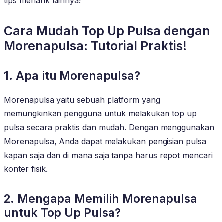
tips menarik lainnya!
Cara Mudah Top Up Pulsa dengan
Morenapulsa: Tutorial Praktis!
1. Apa itu Morenapulsa?
Morenapulsa yaitu sebuah platform yang
memungkinkan pengguna untuk melakukan top up
pulsa secara praktis dan mudah. Dengan menggunakan
Morenapulsa, Anda dapat melakukan pengisian pulsa
kapan saja dan di mana saja tanpa harus repot mencari
konter fisik.
2. Mengapa Memilih Morenapulsa
untuk Top Up Pulsa?