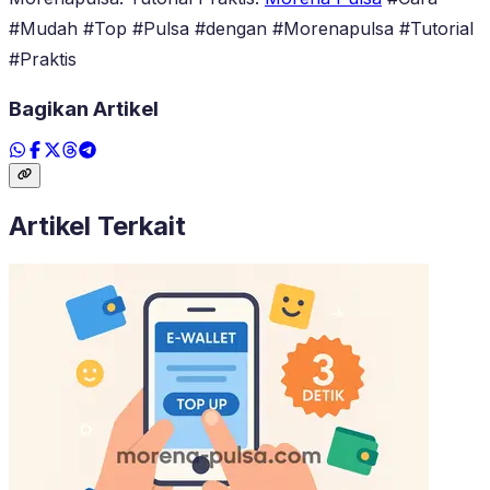
#Mudah #Top #Pulsa #dengan #Morenapulsa #Tutorial
#Praktis
Bagikan Artikel
Artikel Terkait