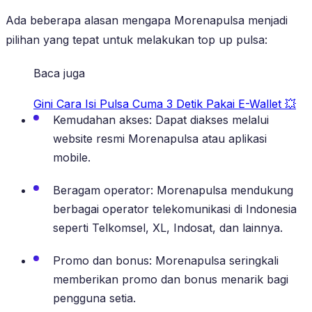
Ada beberapa alasan mengapa Morenapulsa menjadi
pilihan yang tepat untuk melakukan top up pulsa:
Baca juga
Gini Cara Isi Pulsa Cuma 3 Detik Pakai E-Wallet 💥
Kemudahan akses: Dapat diakses melalui
website resmi Morenapulsa atau aplikasi
mobile.
Beragam operator: Morenapulsa mendukung
berbagai operator telekomunikasi di Indonesia
seperti Telkomsel, XL, Indosat, dan lainnya.
Promo dan bonus: Morenapulsa seringkali
memberikan promo dan bonus menarik bagi
pengguna setia.