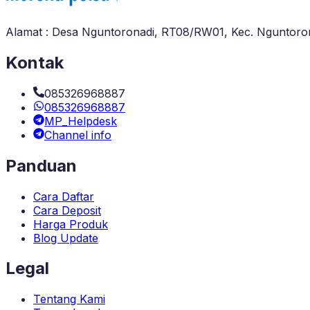
Alamat : Desa Nguntoronadi, RT08/RW01, Kec. Nguntoron
Kontak
085326968887
085326968887
MP_Helpdesk
Channel info
Panduan
Cara Daftar
Cara Deposit
Harga Produk
Blog Update
Legal
Tentang Kami