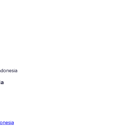
ndonesia
ia
donesia