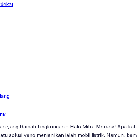
erdekat
lang
rik
 Depan yang Ramah Lingkungan – Halo Mitra Morena! Apa k
 satu solusi yang menjanjikan ialah mobil listrik. Namun, 