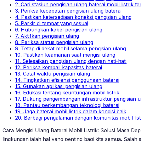
2. Cari stasiun pengisian ulang baterai mobil listrik t
3. Periksa kecepatan pengisian ulang baterai
4. Pastikan ketersediaan koneksi pengisian ulang
5. Parkir di tempat yang sesuai
6. Hubungkan kabel pengisian ulang
7. Aktifkan pengisian ulang
8. Periksa status pengisian ulang
9. Tetap di dekat mobil selama pengisian ulang
10. Pastikan keamanan saat mengisi ulang
11. Selesaikan pengisian ulang dengan hati-hati
12. Periksa kembali kapasitas baterai
13. Catat waktu pengisian ulang
14. Tingkatkan efisiensi penggunaan baterai
15. Gunakan aplikasi pengisian ulang
16. Edukasi tentang keuntungan mobil listrik
17. Dukung pengembangan infrastruktur pengisian u
18. Pantau perkembangan teknologi baterai
19. Jaga baterai mobil listrik dalam kondisi baik
20. Berbagi pengalaman dengan komunitas mobil list
Cara Mengisi Ulang Baterai Mobil Listrik: Solusi Masa
lingkungan ialah hal yang penting bagi kita semua. Salah