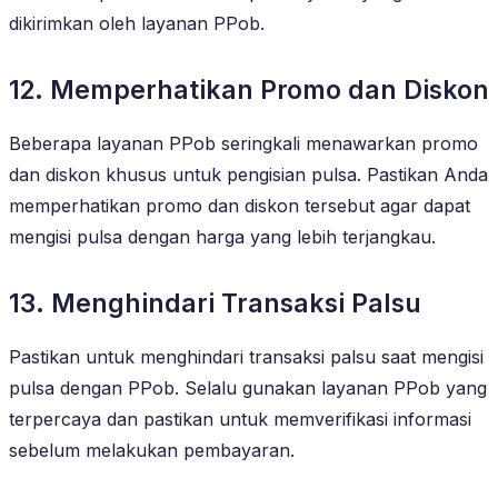
dikirimkan oleh layanan PPob.
12. Memperhatikan Promo dan Diskon
Beberapa layanan PPob seringkali menawarkan promo
dan diskon khusus untuk pengisian pulsa. Pastikan Anda
memperhatikan promo dan diskon tersebut agar dapat
mengisi pulsa dengan harga yang lebih terjangkau.
13. Menghindari Transaksi Palsu
Pastikan untuk menghindari transaksi palsu saat mengisi
pulsa dengan PPob. Selalu gunakan layanan PPob yang
terpercaya dan pastikan untuk memverifikasi informasi
sebelum melakukan pembayaran.