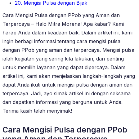
20. Mengisi Pulsa dengan Bijak
Cara Mengisi Pulsa dengan PPob yang Aman dan
Terpercaya – Halo Mitra Morena! Apa kabar? Kami
harap Anda dalam keadaan baik. Dalam artikel ini, kami
ingin berbagi informasi tentang cara mengisi pulsa
dengan PPob yang aman dan terpercaya. Mengisi pulsa
ialah kegiatan yang sering kita lakukan, dan penting
untuk memilih layanan yang dapat dipercaya. Dalam
artikel ini, kami akan menjelaskan langkah-langkah yang
dapat Anda ikuti untuk mengisi pulsa dengan aman dan
terpercaya. Jadi, ayo simak artikel ini dengan seksama
dan dapatkan informasi yang berguna untuk Anda.
Terima kasih telah menyimak!
Cara Mengisi Pulsa dengan PPob
yang Aman dan Terpercaya