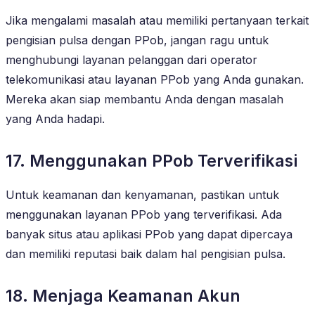
Jika mengalami masalah atau memiliki pertanyaan terkait
pengisian pulsa dengan PPob, jangan ragu untuk
menghubungi layanan pelanggan dari operator
telekomunikasi atau layanan PPob yang Anda gunakan.
Mereka akan siap membantu Anda dengan masalah
yang Anda hadapi.
17. Menggunakan PPob Terverifikasi
Untuk keamanan dan kenyamanan, pastikan untuk
menggunakan layanan PPob yang terverifikasi. Ada
banyak situs atau aplikasi PPob yang dapat dipercaya
dan memiliki reputasi baik dalam hal pengisian pulsa.
18. Menjaga Keamanan Akun