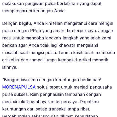
melakukan pengisian pulsa berlebihan yang dapat
mempengaruhi keuangan Anda.
Dengan begitu, Anda kini telah mengetahui cara mengisi
pulsa dengan PPob yang aman dan terpercaya. Jangan
ragu untuk mencoba langkah-langkah yang telah kami
berikan agar Anda tidak lagi khawatir mengalami
masalah saat mengisi pulsa. Terima kasih telah membaca
artikel ini dan sampai jumpa kembali di artikel menarik
lainnya.
“Bangun bisnismu dengan keuntungan berlimpah!
MORENAPULSA
solusi tepat untuk menjadi pengusaha
pulsa sukses. Raih penghasilan tambahan dengan
menjadi loket pembayaran terpercaya. Dapatkan
keuntungan dari setiap transaksi tanpa ribet.
Bergabunglah sekarang dan nikmati kemudahan