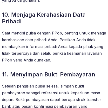
yang Anda gunakan.
10. Menjaga Kerahasiaan Data
Pribadi
Saat mengisi pulsa dengan PPob, penting untuk menjaga
kerahasiaan data pribadi Anda. Pastikan Anda tidak
membagikan informasi pribadi Anda kepada pihak yang
tidak terpercaya dan selalu periksa keamanan layanan
PPob yang Anda gunakan.
11. Menyimpan Bukti Pembayaran
Setelah pengisian pulsa selesai, simpan bukti
pembayaran sebagai referensi untuk keperluan masa
depan. Bukti pembayaran dapat berupa struk transfer
bank atau pesan konfirmasi pembayaran yang