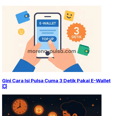
Gini Cara Isi Pulsa Cuma 3 Detik Pakai E-Wallet
💥