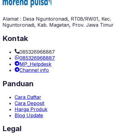
Alamat : Desa Nguntoronadi, RT08/RW01, Kec.
Nguntoronadi, Kab. Magetan, Prov. Jawa Timur
Kontak
085326968887
085326968887
MP_Helpdesk
Channel info
Panduan
Cara Daftar
Cara Deposit
Harga Produk
Blog Update
Legal