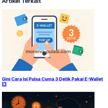
Artikel Terkait
Gini Cara Isi Pulsa Cuma 3 Detik Pakai E-Wallet
💥