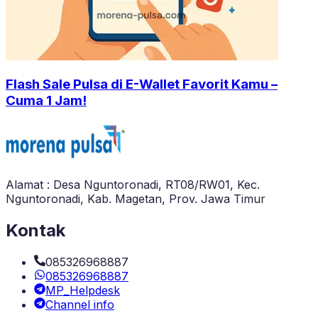
Flash Sale Pulsa di E-Wallet Favorit Kamu –
Cuma 1 Jam!
Alamat : Desa Nguntoronadi, RT08/RW01, Kec.
Nguntoronadi, Kab. Magetan, Prov. Jawa Timur
Kontak
085326968887
085326968887
MP_Helpdesk
Channel info