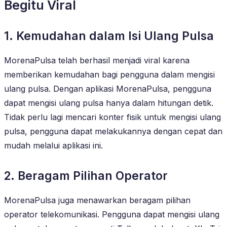
Begitu Viral
1. Kemudahan dalam Isi Ulang Pulsa
MorenaPulsa telah berhasil menjadi viral karena
memberikan kemudahan bagi pengguna dalam mengisi
ulang pulsa. Dengan aplikasi MorenaPulsa, pengguna
dapat mengisi ulang pulsa hanya dalam hitungan detik.
Tidak perlu lagi mencari konter fisik untuk mengisi ulang
pulsa, pengguna dapat melakukannya dengan cepat dan
mudah melalui aplikasi ini.
2. Beragam Pilihan Operator
MorenaPulsa juga menawarkan beragam pilihan
operator telekomunikasi. Pengguna dapat mengisi ulang