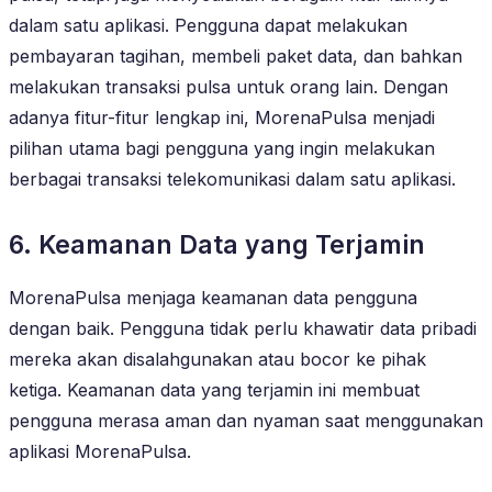
dalam satu aplikasi. Pengguna dapat melakukan
pembayaran tagihan, membeli paket data, dan bahkan
melakukan transaksi pulsa untuk orang lain. Dengan
adanya fitur-fitur lengkap ini, MorenaPulsa menjadi
pilihan utama bagi pengguna yang ingin melakukan
berbagai transaksi telekomunikasi dalam satu aplikasi.
6. Keamanan Data yang Terjamin
MorenaPulsa menjaga keamanan data pengguna
dengan baik. Pengguna tidak perlu khawatir data pribadi
mereka akan disalahgunakan atau bocor ke pihak
ketiga. Keamanan data yang terjamin ini membuat
pengguna merasa aman dan nyaman saat menggunakan
aplikasi MorenaPulsa.