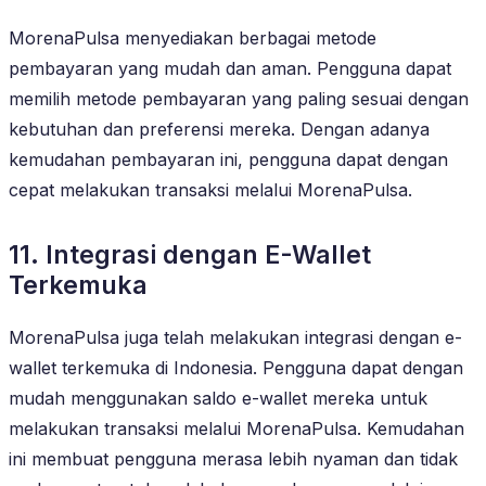
MorenaPulsa menyediakan berbagai metode
pembayaran yang mudah dan aman. Pengguna dapat
memilih metode pembayaran yang paling sesuai dengan
kebutuhan dan preferensi mereka. Dengan adanya
kemudahan pembayaran ini, pengguna dapat dengan
cepat melakukan transaksi melalui MorenaPulsa.
11. Integrasi dengan E-Wallet
Terkemuka
MorenaPulsa juga telah melakukan integrasi dengan e-
wallet terkemuka di Indonesia. Pengguna dapat dengan
mudah menggunakan saldo e-wallet mereka untuk
melakukan transaksi melalui MorenaPulsa. Kemudahan
ini membuat pengguna merasa lebih nyaman dan tidak