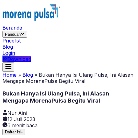
Beranda
Panduan
Pricelist
Blog
Login
Download
Home
»
Blog
»
Bukan Hanya Isi Ulang Pulsa, Ini Alasan
Mengapa MorenaPulsa Begitu Viral
Bukan Hanya Isi Ulang Pulsa, Ini Alasan
Mengapa MorenaPulsa Begitu Viral
Nur Aini
12 Juli 2023
6
menit baca
Daftar Isi
-