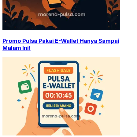
Promo Pulsa Pakai E-Wallet Hanya Sampai
Malam Ini!