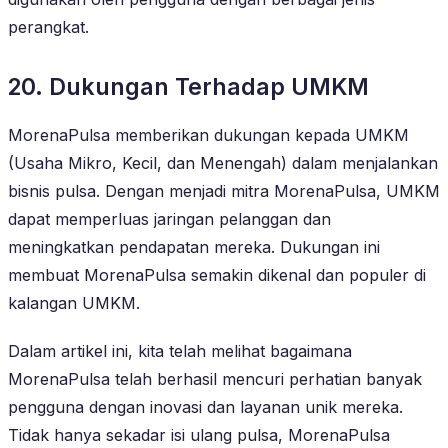
perangkat.
20. Dukungan Terhadap UMKM
MorenaPulsa memberikan dukungan kepada UMKM
(Usaha Mikro, Kecil, dan Menengah) dalam menjalankan
bisnis pulsa. Dengan menjadi mitra MorenaPulsa, UMKM
dapat memperluas jaringan pelanggan dan
meningkatkan pendapatan mereka. Dukungan ini
membuat MorenaPulsa semakin dikenal dan populer di
kalangan UMKM.
Dalam artikel ini, kita telah melihat bagaimana
MorenaPulsa telah berhasil mencuri perhatian banyak
pengguna dengan inovasi dan layanan unik mereka.
Tidak hanya sekadar isi ulang pulsa, MorenaPulsa