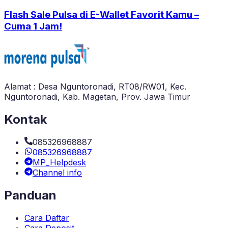
Flash Sale Pulsa di E-Wallet Favorit Kamu –
Cuma 1 Jam!
Alamat : Desa Nguntoronadi, RT08/RW01, Kec.
Nguntoronadi, Kab. Magetan, Prov. Jawa Timur
Kontak
085326968887
085326968887
MP_Helpdesk
Channel info
Panduan
Cara Daftar
Cara Deposit