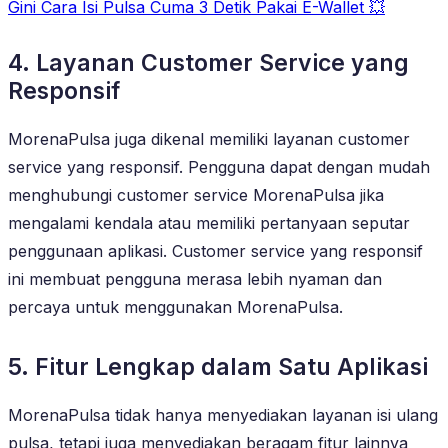
Gini Cara Isi Pulsa Cuma 3 Detik Pakai E-Wallet 💥
4. Layanan Customer Service yang
Responsif
MorenaPulsa juga dikenal memiliki layanan customer
service yang responsif. Pengguna dapat dengan mudah
menghubungi customer service MorenaPulsa jika
mengalami kendala atau memiliki pertanyaan seputar
penggunaan aplikasi. Customer service yang responsif
ini membuat pengguna merasa lebih nyaman dan
percaya untuk menggunakan MorenaPulsa.
5. Fitur Lengkap dalam Satu Aplikasi
MorenaPulsa tidak hanya menyediakan layanan isi ulang
pulsa, tetapi juga menyediakan beragam fitur lainnya