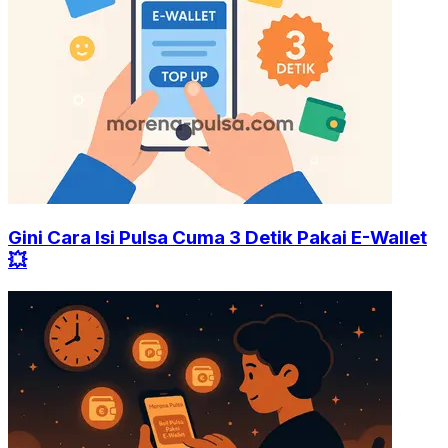
Gini Cara Isi Pulsa Cuma 3 Detik Pakai E-Wallet
💥