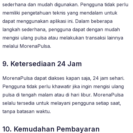
sederhana dan mudah digunakan. Pengguna tidak perlu
memiliki pengetahuan teknis yang mendalam untuk
dapat menggunakan aplikasi ini. Dalam beberapa
langkah sederhana, pengguna dapat dengan mudah
mengisi ulang pulsa atau melakukan transaksi lainnya
melalui MorenaPulsa.
9. Ketersediaan 24 Jam
MorenaPulsa dapat diakses kapan saja, 24 jam sehari.
Pengguna tidak perlu khawatir jika ingin mengisi ulang
pulsa di tengah malam atau di hari libur. MorenaPulsa
selalu tersedia untuk melayani pengguna setiap saat,
tanpa batasan waktu.
10. Kemudahan Pembayaran