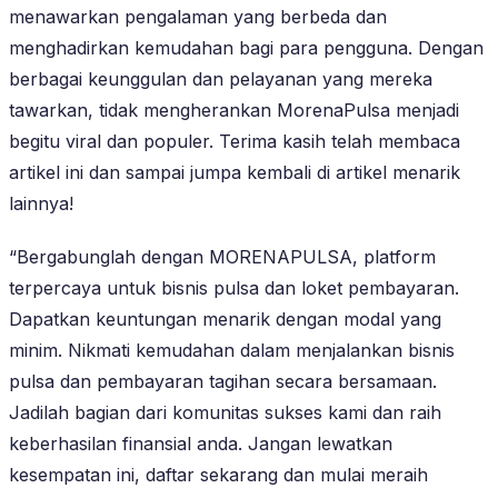
menawarkan pengalaman yang berbeda dan
menghadirkan kemudahan bagi para pengguna. Dengan
berbagai keunggulan dan pelayanan yang mereka
tawarkan, tidak mengherankan MorenaPulsa menjadi
begitu viral dan populer. Terima kasih telah membaca
artikel ini dan sampai jumpa kembali di artikel menarik
lainnya!
“Bergabunglah dengan MORENAPULSA, platform
terpercaya untuk bisnis pulsa dan loket pembayaran.
Dapatkan keuntungan menarik dengan modal yang
minim. Nikmati kemudahan dalam menjalankan bisnis
pulsa dan pembayaran tagihan secara bersamaan.
Jadilah bagian dari komunitas sukses kami dan raih
keberhasilan finansial anda. Jangan lewatkan
kesempatan ini, daftar sekarang dan mulai meraih