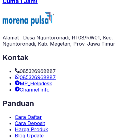
Cuma 1 Jam!
Alamat : Desa Nguntoronadi, RT08/RW01, Kec.
Nguntoronadi, Kab. Magetan, Prov. Jawa Timur
Kontak
085326968887
085326968887
MP_Helpdesk
Channel info
Panduan
Cara Daftar
Cara Deposit
Harga Produk
Blog Update