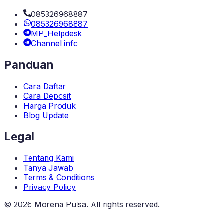
085326968887
085326968887
MP_Helpdesk
Channel info
Panduan
Cara Daftar
Cara Deposit
Harga Produk
Blog Update
Legal
Tentang Kami
Tanya Jawab
Terms & Conditions
Privacy Policy
©
2026
Morena Pulsa
. All rights reserved.