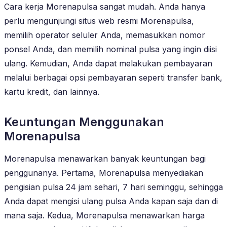
Cara kerja Morenapulsa sangat mudah. Anda hanya
perlu mengunjungi situs web resmi Morenapulsa,
memilih operator seluler Anda, memasukkan nomor
ponsel Anda, dan memilih nominal pulsa yang ingin diisi
ulang. Kemudian, Anda dapat melakukan pembayaran
melalui berbagai opsi pembayaran seperti transfer bank,
kartu kredit, dan lainnya.
Keuntungan Menggunakan
Morenapulsa
Morenapulsa menawarkan banyak keuntungan bagi
penggunanya. Pertama, Morenapulsa menyediakan
pengisian pulsa 24 jam sehari, 7 hari seminggu, sehingga
Anda dapat mengisi ulang pulsa Anda kapan saja dan di
mana saja. Kedua, Morenapulsa menawarkan harga