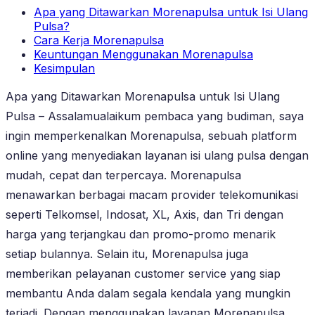
Apa yang Ditawarkan Morenapulsa untuk Isi Ulang
Pulsa?
Cara Kerja Morenapulsa
Keuntungan Menggunakan Morenapulsa
Kesimpulan
Apa yang Ditawarkan Morenapulsa untuk Isi Ulang
Pulsa – Assalamualaikum pembaca yang budiman, saya
ingin memperkenalkan Morenapulsa, sebuah platform
online yang menyediakan layanan isi ulang pulsa dengan
mudah, cepat dan terpercaya. Morenapulsa
menawarkan berbagai macam provider telekomunikasi
seperti Telkomsel, Indosat, XL, Axis, dan Tri dengan
harga yang terjangkau dan promo-promo menarik
setiap bulannya. Selain itu, Morenapulsa juga
memberikan pelayanan customer service yang siap
membantu Anda dalam segala kendala yang mungkin
terjadi. Dengan menggunakan layanan Morenapulsa,