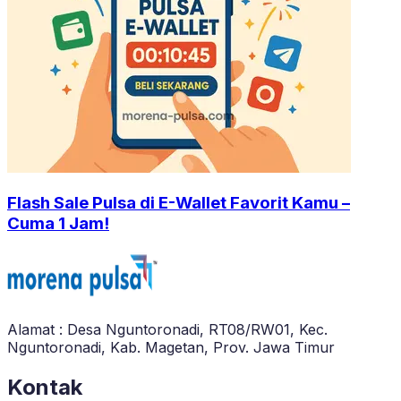
Flash Sale Pulsa di E-Wallet Favorit Kamu –
Cuma 1 Jam!
Alamat : Desa Nguntoronadi, RT08/RW01, Kec.
Nguntoronadi, Kab. Magetan, Prov. Jawa Timur
Kontak