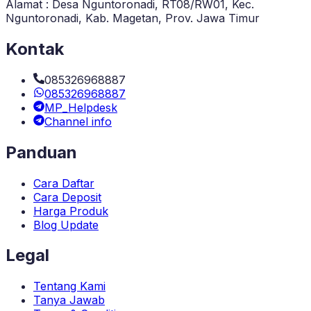
Alamat : Desa Nguntoronadi, RT08/RW01, Kec.
Nguntoronadi, Kab. Magetan, Prov. Jawa Timur
Kontak
085326968887
085326968887
MP_Helpdesk
Channel info
Panduan
Cara Daftar
Cara Deposit
Harga Produk
Blog Update
Legal
Tentang Kami
Tanya Jawab