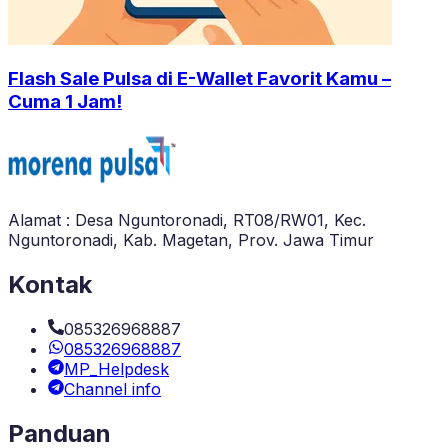
Flash Sale Pulsa di E-Wallet Favorit Kamu –
Cuma 1 Jam!
Alamat : Desa Nguntoronadi, RT08/RW01, Kec.
Nguntoronadi, Kab. Magetan, Prov. Jawa Timur
Kontak
085326968887
085326968887
MP_Helpdesk
Channel info
Panduan