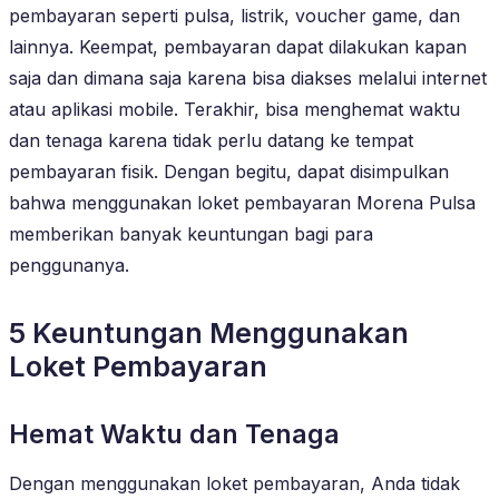
pembayaran seperti pulsa, listrik, voucher game, dan
lainnya. Keempat, pembayaran dapat dilakukan kapan
saja dan dimana saja karena bisa diakses melalui internet
atau aplikasi mobile. Terakhir, bisa menghemat waktu
dan tenaga karena tidak perlu datang ke tempat
pembayaran fisik. Dengan begitu, dapat disimpulkan
bahwa menggunakan loket pembayaran Morena Pulsa
memberikan banyak keuntungan bagi para
penggunanya.
5 Keuntungan Menggunakan
Loket Pembayaran
Hemat Waktu dan Tenaga
Dengan menggunakan loket pembayaran, Anda tidak