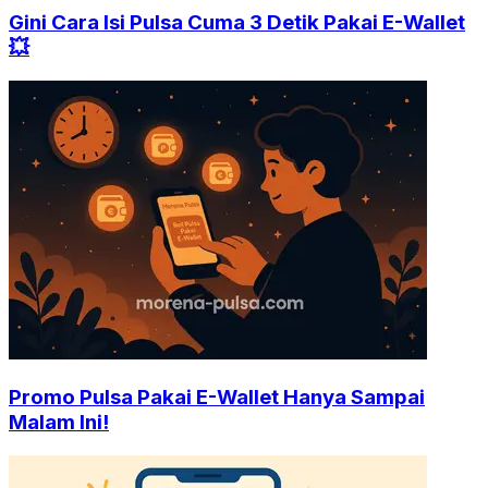
Gini Cara Isi Pulsa Cuma 3 Detik Pakai E-Wallet
💥
Promo Pulsa Pakai E-Wallet Hanya Sampai
Malam Ini!