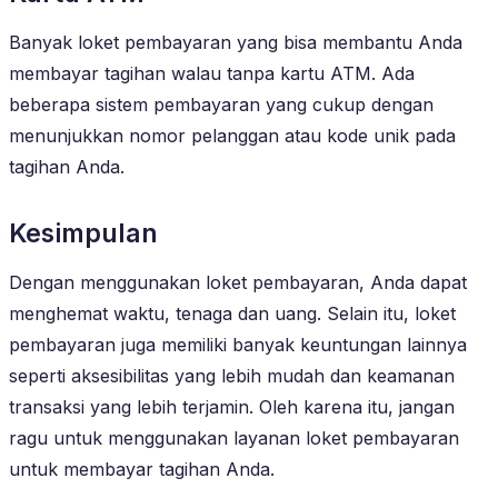
Banyak loket pembayaran yang bisa membantu Anda
membayar tagihan walau tanpa kartu ATM. Ada
beberapa sistem pembayaran yang cukup dengan
menunjukkan nomor pelanggan atau kode unik pada
tagihan Anda.
Kesimpulan
Dengan menggunakan loket pembayaran, Anda dapat
menghemat waktu, tenaga dan uang. Selain itu, loket
pembayaran juga memiliki banyak keuntungan lainnya
seperti aksesibilitas yang lebih mudah dan keamanan
transaksi yang lebih terjamin. Oleh karena itu, jangan
ragu untuk menggunakan layanan loket pembayaran
untuk membayar tagihan Anda.