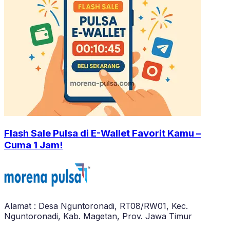
Flash Sale Pulsa di E-Wallet Favorit Kamu –
Cuma 1 Jam!
Alamat : Desa Nguntoronadi, RT08/RW01, Kec.
Nguntoronadi, Kab. Magetan, Prov. Jawa Timur