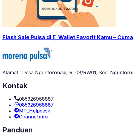
Flash Sale Pulsa di E-Wallet Favorit Kamu – Cuma
Alamat : Desa Nguntoronadi, RT08/RW01, Kec. Nguntoron
Kontak
085326968887
085326968887
MP_Helpdesk
Channel info
Panduan