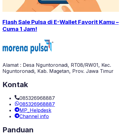
Flash Sale Pulsa di E-Wallet Favorit Kamu –
Cuma 1 Jam!
Alamat : Desa Nguntoronadi, RT08/RW01, Kec.
Nguntoronadi, Kab. Magetan, Prov. Jawa Timur
Kontak
085326968887
085326968887
MP_Helpdesk
Channel info
Panduan