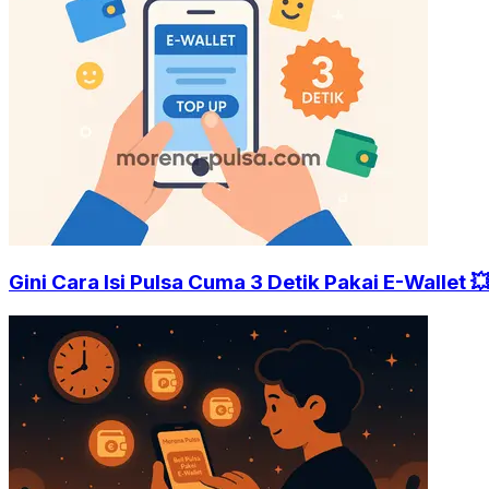
Gini Cara Isi Pulsa Cuma 3 Detik Pakai E-Wallet 