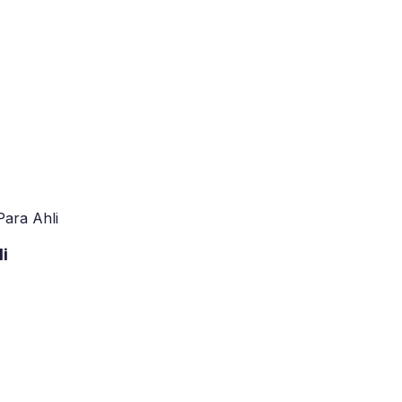
Para Ahli
li