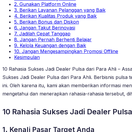
2. Gunakan Platform Online
3. Berikan Layanan Pelanggan yang Baik
4. Berikan Kualitas Produk yang Baik
5. Berikan Bonus dan Diskon
6. Jangan Takut Berinovasi
7. Jadilah Cepat Tanggap
8. Jangan Pernah Berhenti Belajar
9. Kelola Keuangan dengan Baik
10. Jangan Mengesampingkan Promosi Offline
Kesimpulan
10 Rahasia Sukses Jadi Dealer Pulsa dari Para Ahli – As
Sukses Jadi Dealer Pulsa dari Para Ahli. Berbisnis pulsa
ini. Oleh karena itu, kami akan memberikan informasi meng
mengetahui dan menerapkan rahasia-rahasia tersebut, di
10 Rahasia Sukses Jadi Dealer Pulsa 
1. Kenali Pasar Target Anda