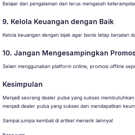
Belajar dari pengalaman dan terus mengasah keterampi
9. Kelola Keuangan dengan Baik
Kelola keuangan dengan bijak agar bisnis tetap berjalan
10. Jangan Mengesampingkan Promosi
Selain menggunakan platform online, promosi offline se
Kesimpulan
Menjadi seorang dealer pulsa yang sukses membutuhkan ke
menjadi dealer pulsa yang sukses dan mendapatkan keu
Sampai jumpa kembali di artikel menarik lainnya!
Baca juga