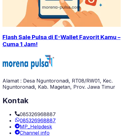
Flash Sale Pulsa di E-Wallet Favorit Kamu –
Cuma 1 Jam!
Alamat : Desa Nguntoronadi, RT08/RW01, Kec.
Nguntoronadi, Kab. Magetan, Prov. Jawa Timur
Kontak
085326968887
085326968887
MP_Helpdesk
Channel info